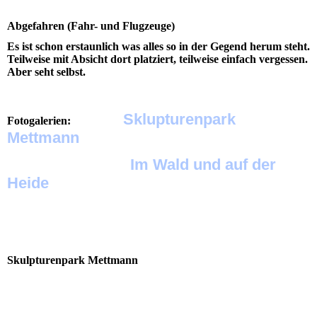
Abgefahren (Fahr- und Flugzeuge)
Es ist schon erstaunlich was alles so in der Gegend herum steht.
Teilweise mit Absicht dort platziert, teilweise einfach vergessen.
Aber seht selbst.
Sklupturenpark
Fotogalerien:
Mettmann
Im Wald und auf der
Heide
Zur vergrößerten Vollansicht und zum Starten der
Diashow einfach auf ein Bild klicken.
Skulpturenpark Mettmann