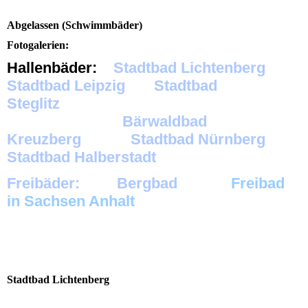
Abgelassen (Schwimmbäder)
Fotogalerien:
Hallenbäder:
Stadtbad Lichtenberg
Stadtbad Leipzig
Stadtbad
Steglitz
Bärwaldbad
Kreuzberg
Stadtbad Nürnberg
Stadtbad Halberstadt
Freibäder
:
Bergbad
Freibad
in Sachsen Anhalt
Zur vergrößerten Vollansicht und zum Starten der
Diashow einfach auf ein Bild klicken.
Stadtbad Lichtenberg