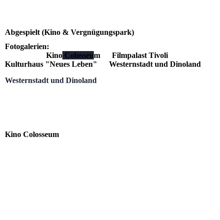
Abgespielt (Kino & Vergnügungspark)
Fotogalerien:
Kino
Colosseu
m Filmpalast Tivoli
Kulturhaus "Neues Leben" Westernstadt und Dinoland
Westernstadt und Dinoland
Zur vergrößerten Vollansicht und zum Starten der
Diashow einfach auf ein Bild klicken.
Kino Colosseum