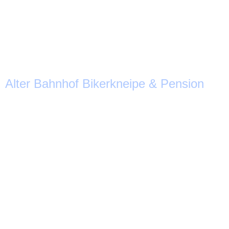
Alter Bahnhof Bikerkneipe & Pension
_I5A4233-HDR
_I5A4153-HDR
_I5A4157-HDR
_I5A4169-HDR
_I5A4661-HDR
_I5A4177-HDR
_I5A4181-HDR