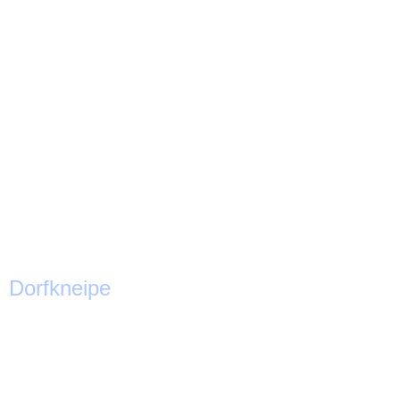
_I5A4161-HDR
_I5A4689-HDR
_I5A4669-HDR
_I5A4649-HDR
_I5A4197-HDR
_I5A4593-HDR
_I5A4205-HDR
_I5A4213-HDR
Dorfkneipe