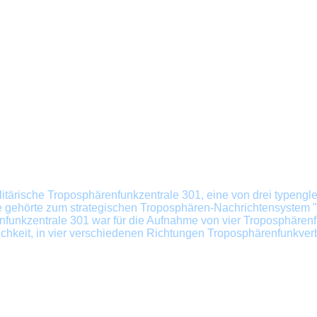
itärische
Troposphärenfunkzentrale 301, eine von drei typengle
age gehörte zum strategischen Troposphären-Nachrichtensyste
nfunkzentrale 301 war für die Aufnahme von vier Troposphärenf
lichkeit, in vier verschiedenen Richtungen Troposphärenfunkver