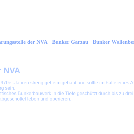
rungsstelle der NVA Bunker Garzau Bunker Wollenbe
 der Diashow einfach auf ein Bild klicken.
r NVA
70er-Jahren streng geheim gebaut und sollte im Falle eines A
ng sein.
antisches Bunkerbauwerk in die Tiefe geschützt durch bis zu dr
bgeschottet leben und operieren.