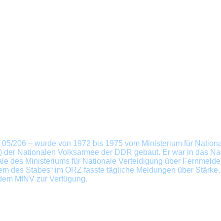
05/206 – wurde von 1972 bis 1975 vom Ministerium für Nationa
 der Nationalen Volksarmee
der DDR
gebaut.
Er war in das Na
ale
des Ministeriums für Nationale Verteidigung über Fernmeld
em des Stabes“ im ORZ fasste tägliche Meldungen über Stärke
s dem MfNV zur Verfügung
.