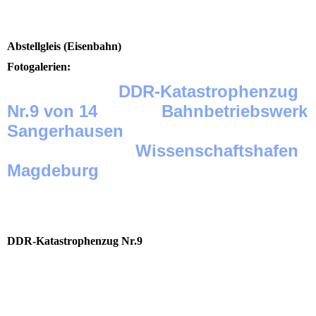
Abstellgleis (Eisenbahn)
Fotogalerien:
DDR-Katastrophenzug
Nr.9 von 14
Bahnbetriebswerk
Sangerhausen
Wissenschaftshafen
Magdeburg
Zur vergrößerten Vollansicht und zum Starten der
Diashow einfach auf ein Bild klicken.
DDR-Katastrophenzug Nr.9